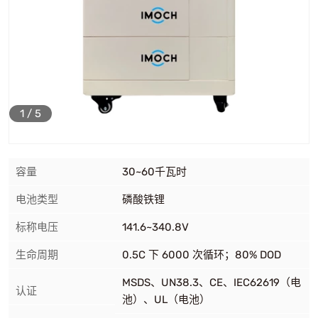
1
/
5
容量
30~60千瓦时
电池类型
磷酸铁锂
标称电压
141.6~340.8V
生命周期
0.5C 下 6000 次循环；80% DOD
MSDS、UN38.3、CE、IEC62619（电
认证
池）、UL（电池）